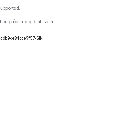
 supported.
 không nằm trong danh sách
9ddb9ce84cce5f57-SIN