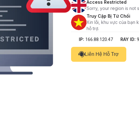
Access Restricted
Sorry, your region is not
Truy Cập Bị Từ Chối
Xin lỗi, khu vực của bạn
hỗ trợ.
IP:
RAY ID:
166.88.120.47
Liên Hệ Hỗ Trợ