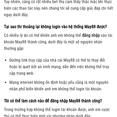
Tuy nhiên, cũng có rất nhiều bet thủ cảm thấy thắc mắc khi thực
hiện các thao tác này, nên chúng tôi sẽ cung cấp giải đáp chi tiết
ngay dưới đây:
Tại sao thi thoảng lại không login vào hệ thống May88 được?
Có nhiều lý do có thể khiến anh em không thể
đăng nhập
vào tài
khoản May88 thành công, dưới đây là một số nguyên nhân
thường gặp:
Đường link truy cập của nhà cái May88 có thể bị thay đổi
hoặc bị quét bởi an ninh mạng, dẫn đến việc không thể truy
cập trang web.
Mạng internet không ổn định hoặc yếu cũng là một nguyên
nhân phổ biến khiến anh em không thể login tài khoản.
Tôi có thể làm cách nào để đăng nhập May88 thành công?
Trong trường hợp không thể login tài khoản được, anh em cược
thủ có thể thực hiện một vài phương pháp dưới đây: