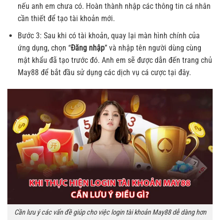
nếu anh em chưa có. Hoàn thành nhập các thông tin cá nhân
cần thiết để tạo tài khoản mới.
Bước 3: Sau khi có tài khoản, quay lại màn hình chính của
ứng dụng, chọn “
Đăng nhập
” và nhập tên người dùng cùng
mật khẩu đã tạo trước đó. Anh em sẽ được dẫn đến trang chủ
May88 để bắt đầu sử dụng các dịch vụ cá cược tại đây.
Cần lưu ý các vấn đề giúp cho việc login tài khoản May88 dễ dàng hơn