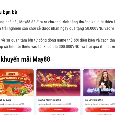
u bạn bè
ng nhà cái, May88 đã đưa ra chương trình tặng thưởng khi giới thiệu 
a trải nghiệm sân chơi sẽ được nhận ngay quà tặng 50.000VNĐ vào ví
về sự quan tâm lớn từ cộng đồng game thủ bởi điều kiện và cách tha
p số tiền tối thiểu vào tài khoản là 300.000VNĐ và trải qua ít nhất m
a khuyến mãi May88