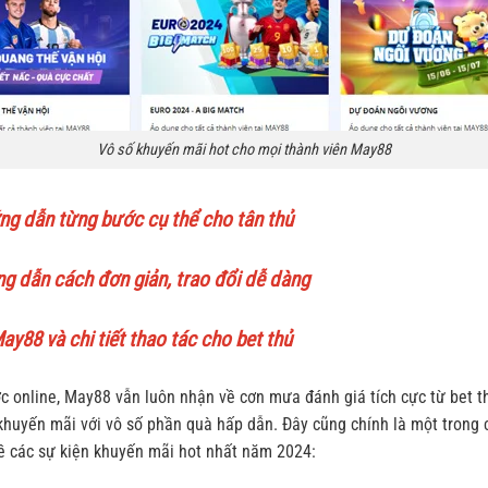
Vô số khuyến mãi hot cho mọi thành viên May88
g dẫn từng bước cụ thể cho tân thủ
 dẫn cách đơn giản, trao đổi dễ dàng
ay88 và chi tiết thao tác cho bet thủ
c online, May88 vẫn luôn nhận về cơn mưa đánh giá tích cực từ bet t
khuyến mãi với vô số phần quà hấp dẫn. Đây cũng chính là một trong 
về các sự kiện khuyến mãi hot nhất năm 2024: