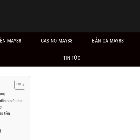
IỀN MAY88
CASINO MAY88
BẮN CÁ MAY88
TIN TỨC
̀ng
 dẫn người chơi
24
ạp tiền
è