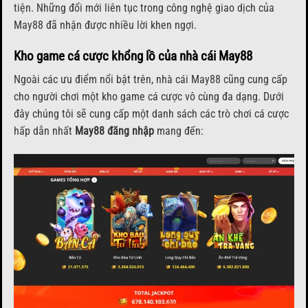
tiện. Những đổi mới liên tục trong công nghệ giao dịch của
May88 đã nhận được nhiều lời khen ngợi.
Kho game cá cược khổng lồ của nhà cái May88
Ngoài các ưu điểm nổi bật trên, nhà cái May88 cũng cung cấp
cho người chơi một kho game cá cược vô cùng đa dạng. Dưới
đây chúng tôi sẽ cung cấp một danh sách các trò chơi cá cược
hấp dẫn nhất
May88 đăng nhập
mang đến: