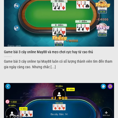
Game bài 3 cây online May88 và mẹo chơi cực hay từ cao thủ
Game bài 3 cây online tại May88 luôn có số lượng thành viên tìm đến tham
gia ngày càng cao. Nhưng chắc [...]