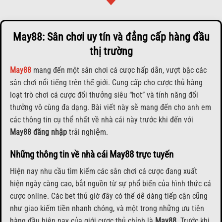
May88: Sân chơi uy tín và đẳng cấp hàng đầu
thị trường
May88
mang đến một sân chơi cá cược hấp dẫn, vượt bậc các
sân chơi nổi tiếng trên thế giới. Cung cấp cho cược thủ hàng
loạt trò chơi cá cược đổi thưởng siêu “hot” và tính năng đổi
thưởng vô cùng đa dạng. Bài viết này sẽ mang đến cho anh em
các thông tin cụ thể nhất về nhà cái này trước khi đến với
May88 đăng nhập
trải nghiệm.
Những thông tin về nhà cái May88 trực tuyến
Hiện nay nhu cầu tìm kiếm các sân chơi cá cược đang xuất
hiện ngày càng cao, bắt nguồn từ sự phổ biến của hình thức cá
cược online. Các bet thủ giờ đây có thể dễ dàng tiếp cận cũng
như giao kiếm tiền nhanh chóng, và một trong những ưu tiên
hàng đầu hiện nay của giới cược thủ chính là
May88.
Trước khi