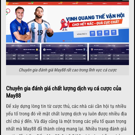
Chuyên gia đánh giá May88 rất cao trong lĩnh vực cá cược
Chuyên gia đánh giá chất lượng dịch vụ cá cược của
May88
Để xây dựng lòng tin từ cược thủ, các nhà cái cần hội tụ nhiều
yếu tố trong đó về mặt chất lượng dịch vụ luôn được nhiều địa
chỉ chú ý đến. Và đây cũng là một trong các yếu tố quan trọng
nhất mà May88 đã thành công mang lại. Nhiều trang đánh giá