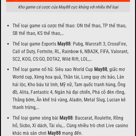
Kho game cá cược của May88 cực khủng với nhiều thể loại
Thể loại game cá cược thể thao: ON thể thao, TP thể thao,
SB thể thao, KS thể thao,…
Thể loại game Esports
May88
: Pubg, Warcraft 3, CrossFire,
Call of Duty, Fortnite, RL, Rainbow 6, NBA2K, FIFA, Valorant,
SC2, KOG, CS:GO, DOTA2, Wild Rift, LOL,…
Thể loại game nổ hũ: Siêu sao World Cup
May88
, giấc mơ
World cup, Xèng hoa quả, Thần tài, Long quy chi bảo, Lân
hái lộc, Kho báu tứ linh, Mỹ nữ, Tam quốc tranh hùng, Ông
đồ, Alita, Fantastic 4, Ngân hà đại chiến, Phá cỗ đèn rồng,
Thằng bờm, Ăn khế trả vàng, Aladin, Metal Slug, Lucian kẻ
thanh trừng,…
Thể loại game sòng bài
May88
: Baccarat, Roulette, Rồng
hổ, Sicbo, Xì dách, Tài xỉu,… Cùng nhiều trò chơi Live casino
khác mà sân chơi
May88
mang đến.