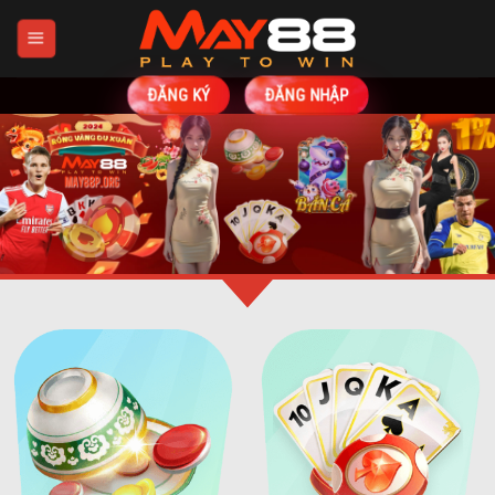
Bỏ
qua
nội
dung
ĐĂNG KÝ
ĐĂNG NHẬP