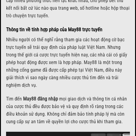
cấp nhiều phương thức liên lạc khác nhau, cho phép bet thủ
kết nối bất cứ lúc nào qua trang web, số hotline hoặc hộp thoại
trò chuyện trực tuyến.
Thông tin về tính hợp pháp của May88 trực tuyến
Nhiều người có thể nghĩ rằng tham gia các hoạt động cờ bạc
trực tuyến sẽ trái quy định của pháp luật Việt Nam. Nhưng
trong thế giới cá cược trực tuyến hiện nay, các nhà cái có giấy
phép hoạt động được xem là hợp pháp. May88 là một trong
những cổng game đã được cấp phép tại Việt Nam, điều này
giải thích vì sao ngày càng nhiều cược thủ tìm đến và trải
nghiệm dịch vụ.
Tìm đến
May88 đăng nhập
mọi giao dịch và thông tin cá nhân
của cược thủ đều được bảo vệ và quy định rõ ràng trong các
điều khoản sử dụng. Không chỉ đảm bảo tính pháp lý mà còn
cung cấp sự an tâm về quyền lợi cho cược thủ khi tham gia.