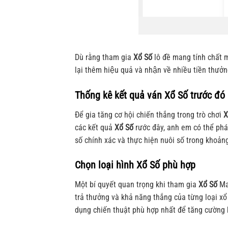
Dù rằng tham gia
Xổ Số
lô đề mang tính chất m
lại thêm hiệu quả và nhận về nhiều tiền thưởng
Thống kê kết quả ván Xổ Số trước đó
Để gia tăng cơ hội chiến thắng trong trò chơi
X
các kết quả
Xổ Số
rước đây, anh em có thể phá
số chính xác và thực hiện nuôi số trong khoản
Chọn loại hình Xổ Số phù hợp
Một bí quyết quan trọng khi tham gia
Xổ Số
May
trả thưởng và khả năng thắng của từng loại xổ 
dụng chiến thuật phù hợp nhất để tăng cường