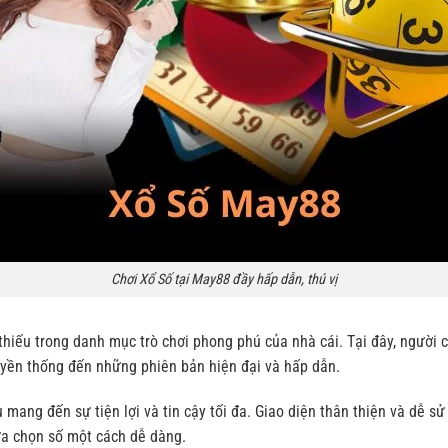
Chơi Xổ Số tại May88 đầy hấp dẫn, thú vị
hiếu trong danh mục trò chơi phong phú của nhà cái. Tại đây, người 
ruyền thống đến những phiên bản hiện đại và hấp dẫn.
 mang đến sự tiện lợi và tin cậy tối đa. Giao diện thân thiện và dễ s
ựa chọn số một cách dễ dàng.