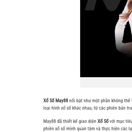
Xổ Số
May88
nổi bật như một phần không thể t
loại hình xổ số khác nhau, từ các phiên bản t
May88 đã thiết kế giao diện
Xổ Số
với mục tiêu
phiên xổ số mình quan tâm và thực hiện các l