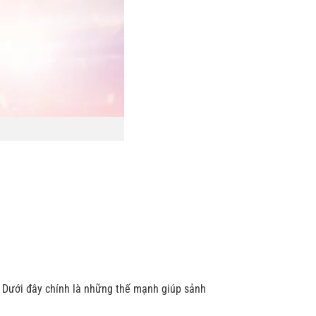
. Dưới đây chính là những thế mạnh giúp sảnh