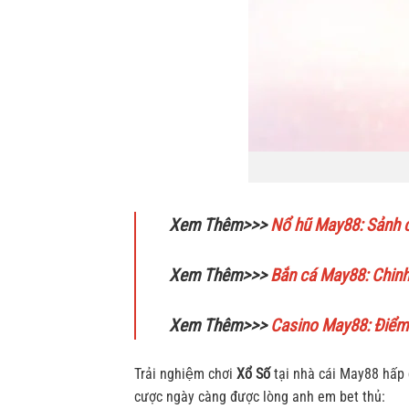
Xem Thêm>>>
Nổ hũ May88: Sảnh cư
Xem Thêm>>>
Bắn cá May88: Chinh 
Xem Thêm>>>
Casino May88: Điểm đ
Trải nghiệm chơi
Xổ Số
tại nhà cái May88 hấp 
cược ngày càng được lòng anh em bet thủ: