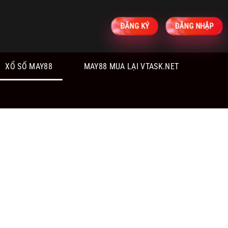
ĐĂNG KÝ
ĐĂNG NHẬP
XỔ SỐ MAY88
MAY88 MUA LẠI VTASK.NET