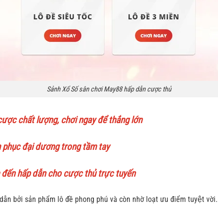
Sảnh Xổ Số sân chơi May88 hấp dẫn cược thủ
ợc chất lượng, chơi ngay để thắng lớn
phục đại dương trong tầm tay
ến hấp dẫn cho cược thủ trực tuyến
dẫn bởi sản phẩm lô đề phong phú và còn nhờ loạt ưu điểm tuyệt vời