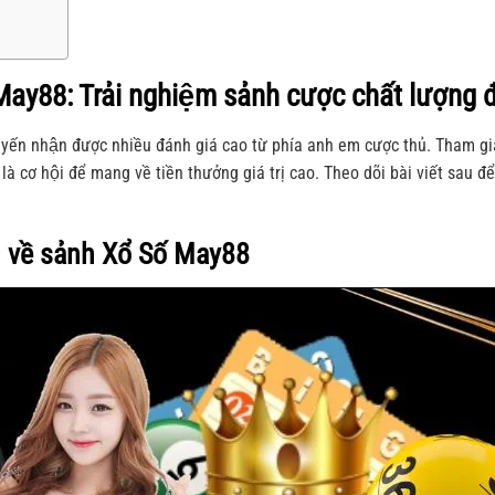
ay88: Trải nghiệm sảnh cược chất lượng 
tuyến nhận được nhiều đánh giá cao từ phía anh em cược thủ. Tham gia
là cơ hội để mang về tiền thưởng giá trị cao. Theo dõi bài viết sau đê
ủ về sảnh Xổ Số May88