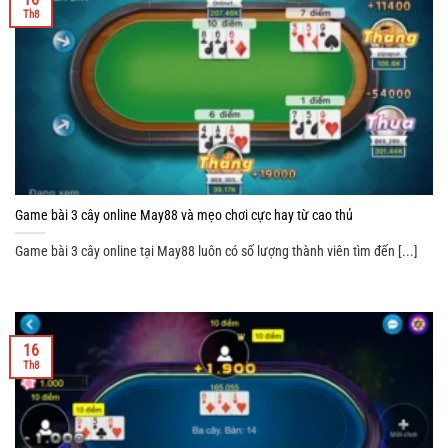
Th8
Game bài 3 cây online May88 và mẹo chơi cực hay từ cao thủ
Game bài 3 cây online tại May88 luôn có số lượng thành viên tìm đến [...]
16
Th8