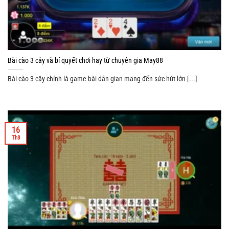
Bài cào 3 cây và bí quyết chơi hay từ chuyên gia May88
Bài cào 3 cây chính là game bài dân gian mang đến sức hút lớn [...]
16
Th8