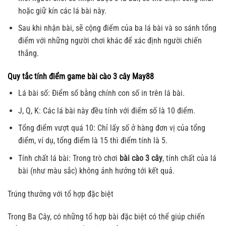
hoặc giữ kín các lá bài này.
Sau khi nhận bài, sẽ cộng điểm của ba lá bài và so sánh tổng
điểm với những người chơi khác để xác định người chiến
thắng.
Quy tắc tính điểm game bài cào 3 cây May88
Lá bài số: Điểm số bằng chính con số in trên lá bài.
J, Q, K: Các lá bài này đều tính với điểm số là 10 điểm.
Tổng điểm vượt quá 10: Chỉ lấy số ở hàng đơn vị của tổng
điểm, ví dụ, tổng điểm là 15 thì điểm tính là 5.
Tính chất lá bài: Trong trò chơi
bài cào 3 cây
, tính chất của lá
bài (như màu sắc) không ảnh hưởng tới kết quả.
Trúng thưởng với tổ hợp đặc biệt
Trong Ba Cây, có những tổ hợp bài đặc biệt có thể giúp chiến