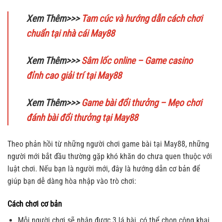
Xem Thêm>>>
Tam cúc và hướng dẫn cách chơi
chuẩn tại nhà cái May88
Xem Thêm>>>
Sâm lốc online – Game casino
đỉnh cao giải trí tại May88
Xem Thêm>>>
Game bài đổi thưởng – Mẹo chơi
đánh bài đổi thưởng tại May88
Theo phản hồi từ những người chơi game bài tại May88, những
người mới bắt đầu thường gặp khó khăn do chưa quen thuộc với
luật chơi. Nếu bạn là người mới, đây là hướng dẫn cơ bản để
giúp bạn dễ dàng hòa nhập vào trò chơi:
Cách chơi cơ bản
Mỗi người chơi sẽ nhận được 3 lá bài, có thể chọn công khai