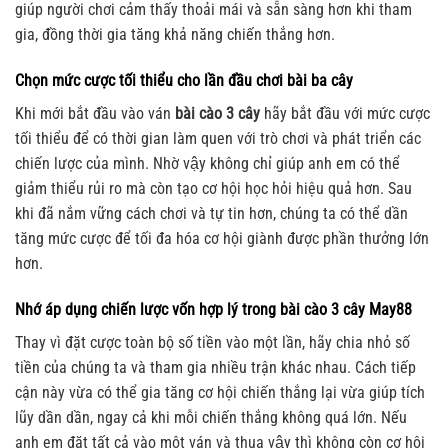
giúp người chơi cảm thấy thoải mái và sẵn sàng hơn khi tham
gia, đồng thời gia tăng khả năng chiến thắng hơn.
Chọn mức cược tối thiểu cho lần đầu chơi bài ba cây
Khi mới bắt đầu vào ván
bài cào 3 cây
hãy bắt đầu với mức cược
tối thiểu để có thời gian làm quen với trò chơi và phát triển các
chiến lược của mình. Nhờ vậy không chỉ giúp anh em có thể
giảm thiểu rủi ro mà còn tạo cơ hội học hỏi hiệu quả hơn. Sau
khi đã nắm vững cách chơi và tự tin hơn, chúng ta có thể dần
tăng mức cược để tối đa hóa cơ hội giành được phần thưởng lớn
hơn.
Nhớ áp dụng chiến lược vốn hợp lý trong bài cào 3 cây May88
Thay vì đặt cược toàn bộ số tiền vào một lần, hãy chia nhỏ số
tiền của chúng ta và tham gia nhiều trận khác nhau. Cách tiếp
cận này vừa có thể gia tăng cơ hội chiến thắng lại vừa giúp tích
lũy dần dần, ngay cả khi mỗi chiến thắng không quá lớn. Nếu
anh em đặt tất cả vào một ván và thua vậy thì không còn cơ hội