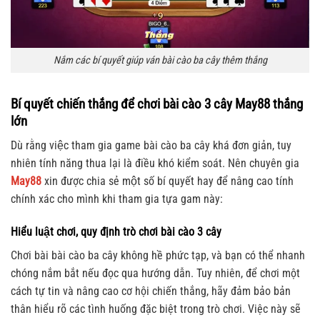
Nắm các bí quyết giúp ván bài cào ba cây thêm thắng
Bí quyết chiến thắng để chơi bài cào 3 cây May88 thắng
lớn
Dù rằng việc tham gia game bài cào ba cây khá đơn giản, tuy
nhiên tính năng thua lại là điều khó kiểm soát. Nên chuyên gia
May88
xin được chia sẻ một số bí quyết hay để nâng cao tính
chính xác cho mình khi tham gia tựa gam này:
Hiểu luật chơi, quy định trò chơi bài cào 3 cây
Chơi bài bài cào ba cây
không hề phức tạp, và bạn có thể nhanh
chóng nắm bắt nếu đọc qua hướng dẫn. Tuy nhiên, để chơi một
cách tự tin và nâng cao cơ hội chiến thắng, hãy đảm bảo bản
thân hiểu rõ các tình huống đặc biệt trong trò chơi. Việc này sẽ